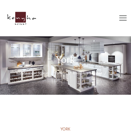
York
Konyhasziget Sopron
Portfolio
Klasszikus Konyhák
York
YORK