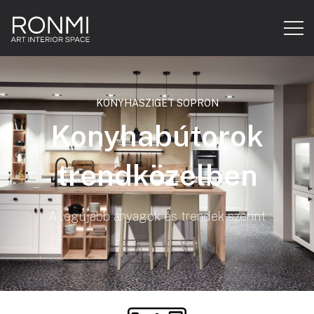
KONYHASZIGET SOPRON
Konyhabútorok
trendközelben
A legújabb anyagok és trendek szerint