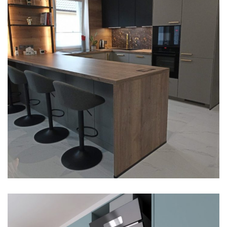
FŐOLDAL
LAKOSSÁGI
Nobilia Easytouch Taupe Grey
modern konyha szigettel