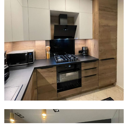
FŐOLDAL
LAKOSSÁGI
Nobilia Structura – Touch
letisztult L alakú konyha