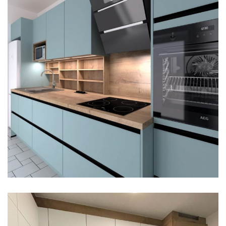
FŐOLDAL
LAKOSSÁGI
Hangulatos minimál stílusú
konyha