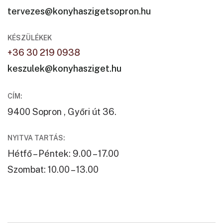
tervezes@konyhaszigetsopron.hu
KÉSZÜLÉKEK
+36 30 219 0938
keszulek@konyhasziget.hu
CÍM:
9400 Sopron , Győri út 36.
NYITVA TARTÁS:
Hétfő – Péntek: 9.00 – 17.00
Szombat: 10.00 – 13.00