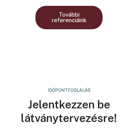
További
referenciáink
IDŐPONTFOGLALÁS
FŐOLDAL
LAKOSSÁGI
Jelentkezzen be
Exkluzív konyha-és
lakásbútorzat
látványtervezésre!