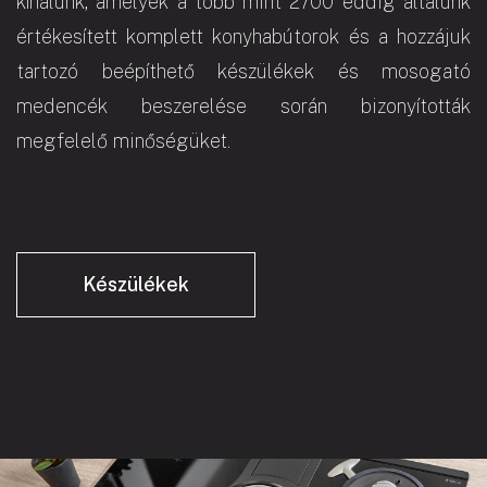
kínálunk, amelyek a több mint 2700 eddig általunk
értékesített komplett konyhabútorok és a hozzájuk
tartozó beépíthető készülékek és mosogató
medencék beszerelése során bizonyították
megfelelő minőségüket.
Készülékek