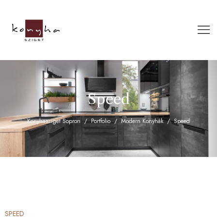
Speed
Konyhasziget Sopron
Portfolio
Modern Konyhák
Speed
SPEED