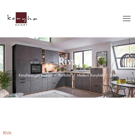
Riva
Konyhasziget Sopron
Portfolio
Modern Konyhák
Riva
RIVA