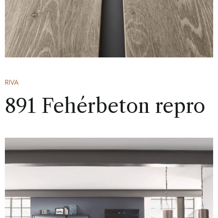
RIVA
891 Fehérbeton repro