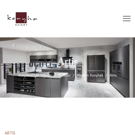
Artis
Konyhasziget Sopron
Portfolio
Modern Konyhák
Artis
ARTIS